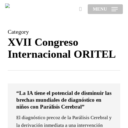
Skip
MENU
to
search
main
content
Category
XVII Congreso
Internacional ORITEL
“La
“La IA tiene el potencial de disminuir las
IA
brechas mundiales de diagnóstico en
tiene
niños con Parálisis Cerebral”
el
potencial
El diagnóstico precoz de la Parálisis Cerebral y
de
la derivación inmediata a una intervención