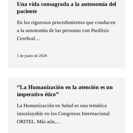
Una vida consagrada a la autonomía del
vida
paciente
consagrada
a
En los rigurosos procedimientos que conducen
la
a la autonomía de las personas con Parálisis
autonomía
Cerebral…
del
paciente
1 de junio de 2026
“La
“La Humanización en la atención es un
Humanización
imperativo ético”
en
la
La Humanización en Salud es una temática
atención
insoslayable en los Congresos Internacional
es
ORITEL. Más aún,…
un