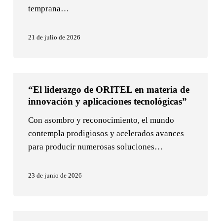
disminuir
temprana…
las
brechas
21 de julio de 2026
mundiales
de
diagnóstico
“El
en
“El liderazgo de ORITEL en materia de
liderazgo
niños
innovación y aplicaciones tecnológicas”
de
con
ORITEL
Con asombro y reconocimiento, el mundo
Parálisis
en
contempla prodigiosos y acelerados avances
Cerebral”
materia
para producir numerosas soluciones…
de
innovación
23 de junio de 2026
y
aplicaciones
tecnológicas”
Una