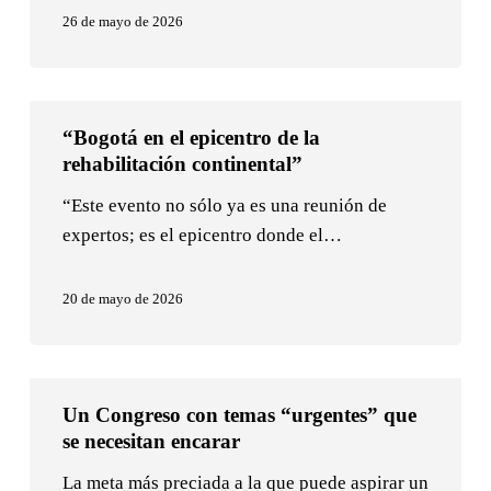
imperativo
26 de mayo de 2026
ético”
“Bogotá
“Bogotá en el epicentro de la
en
rehabilitación continental”
el
epicentro
“Este evento no sólo ya es una reunión de
de
expertos; es el epicentro donde el…
la
rehabilitación
20 de mayo de 2026
continental”
Un
Un Congreso con temas “urgentes” que
Congreso
se necesitan encarar
con
temas
La meta más preciada a la que puede aspirar un